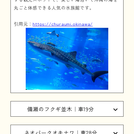
丸ごと体感できる人気の水族館です。
引用元：
https://churaumi.okinawa/
備瀬のフクギ並木｜車19分
ネオパークオキナワ｜車28分