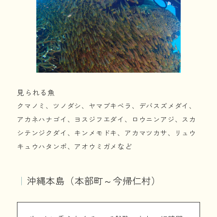
見られる魚
クマノミ、ツノダシ、ヤマブキベラ、デバスズメダイ、
アカネハナゴイ、ヨスジフエダイ、ロウニンアジ、スカ
シテンジクダイ、キンメモドキ、アカマツカサ、リュウ
など
キュウハタンポ、アオウミガメ
｜
沖縄本島（本部町～今帰仁村）